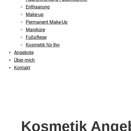
Enthaarung
Make-up
Permanent Make-Up
Maniküre
Fußpflege
Kosmetik für Ihn
Angebote
Über mich
Kontakt
Kosmetik Angeb